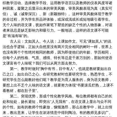
织教学活动、选择教学手段、运用教学语言以及教师的仪表风度等诸
种因素，凝聚之后显示出来的审美风貌，审美风貌表现为真（真实可
信）、诚（诚挚深沉）、新（新颖独特）。这种审美风貌体现于教学
的全过程，并为学生所品评体验，或深或浅或长或短地吸引着学生。
无个人味的语文课，犹如作家笔下塑造的缺乏个性的人物形象，对读
者来说总是缺乏影响力和吸引力。一般地说，这样的语文课不可能
是“有滋有味”的。
古人云：文如其人。今人说：上课如作文。可见“课如其人”的说
法也合乎逻辑，正如大自然里没有两片完全相同的树叶一样，世界上
也没有两个个性绝对相同的教师，因为即使他们的年龄、学历相同，
但每个人的性格、气质、感情、特长等总是千差万别的，那如何使语
文课富有个人味呢？我们可以从两方面去努力。
第一、教学时做到“胸中有书，目中有人”，也就是教材要如出自
己之口，如出自己之心。在研究教材时也要研究学生，熟悉学生，不
研究学生怎么能教好他们呢？教学是为育人服务的，身为语文教师，
要想上出不乏个人味的语文课，就要努力体现“书要滚瓜烂熟，上课不
看教材，都在肚子里”。
第二、突现优势，形成个性化教学风格。每位教师都有自己的长
处和短处，扬长避短，即突出“人无我有”，在语文课上显出与众不同
的个性。如有的教师个性豪放，慷慨激昂，那么在教学中，就上出情
来，教出意来，让学生在浓浓情意中得到陶冶。有的教师见多识广、