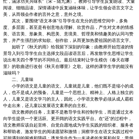
忙，涵泳功夫兴味长”（宋－陆九渊）。教师引导学生反复朗读、大量
阅读、细细品读、深情诵读中反复涵咏体味，让学生领会语言文字之
美，从而领会作者的言外之意，意外之境。
其次，要围绕“语文本体”引导学生在充分的思维空间中，多角
度、多层面，甚至是有创意地去理解、欣赏作品，产生对文本的情感
美、语言美、形象美、构思美、意境美、哲理美和情趣美的认同与赞
赏，并产生强烈的求知欲、创作欲，从而更加热爱祖国的语言文字。
如听了《秋天的雨》给我留下深刻的印象：由教师开始范读的情
景导入到引导学生自主选择文段品读语言后，再发散学生思维让学生
说出有关四个季节的不同特点。最后结束时让学生模仿《春天在哪
里》的歌曲进行改创《秋天在哪里》之歌。这样的课学生学的能没有
滋味吗？
二、儿童味
小学的语文是儿童的语文。儿童就是儿童，他们既不是缩小的成
人，也不是成人的预备。儿童是一个思想上、精神上、人格上独立的
人，儿童又是语文学习的主人，因此，小学语文教学必须从成人霸权
中走出来，还儿童以发展语文素养的自主权。
语文教师的任务，主要不是教导学生和控制学生，而是通过文本
向学生提供一个更活跃、更开阔的语文实践平台。在“还”的过程中，
语文教师应该自起至终、自觉自愿地成为学生实践的组织者、服务者
和帮助者。激发学生的阅读愿望和激情；洞察学生在语文实践过程中
可能遇到的困难和障碍；诱发学生作为一名读者的发展和创见；带领