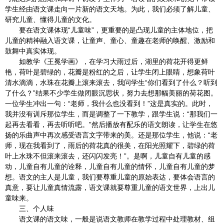
学生经由语文课走向一片新的语文天地。为此，我们必须了解儿童、
研究儿童、懂得儿童的文化。
要在语文课体现“儿童味”，更重要的是凸现儿童的主体地位，把
儿童的精神融入语文课，让童声、童心、童趣在老师的唤醒、激励和
鼓舞中真实体现。
如教学《王冕学画》，在学习大雨过后，湖里的荷花开得更鲜
艳，荷叶是碧绿的，花瓣是粉红的之后，让学生闭上眼睛，想象荷叶
清水滴滴，水珠在花瓣上滚来滚去，我问学生“你们看到了什么？听到
了什么？”结果不少学生做闭眼沉思状，努力去想那幅美丽的荷花图。
一位学生冲出一句：“老师，我什么也没看到！”这是真实的。此时，
我并没有训斥那位学生，而是调整了一下教学，跟学生说：“那我们一
起再去看看，再去听听吧。”然后播放有配乐的语文朗读，让学生在悠
扬的乐曲声中再次感受语言文字带来的美。还是那位学生，他说：“老
师，现在我看到了，雨后的荷花真的很美，在阳光照耀下，碧绿的荷
叶上水珠不但滚来滚去，还闪闪发亮！”。是啊，儿童自有儿童的感
动，儿童自有儿童的诠释，儿童自有儿童的情怀，儿童自有儿童的梦
想。语文的主人是儿童，我们要尊重儿童的原始表达，要体会语言的
真意，要让儿童真情流露，语文课就要尊重儿童的语文世界，上出儿
童味来。
三、个人味
语文课的语文味，一般是说语文教师在教学过程中处理教材、组