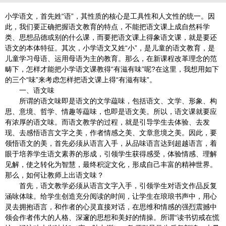
小学语文，首先姓“语”，其性质的核心是工具性和人文性的统一。因
此，我们要正确把握语文教育的特点，不能把语文课上成自然科学
类、思想品德或别的什么课，而要把语文课上得象语文课，就是要还
语文的本体特征。其次，小学语文又姓“小”，是儿童的语文教育，是
儿童学习母语、运用母语为主的教育。那么，在新课程改革理念的范
畴下，怎样才能把小学语文课教得“有滋有味”呢?在这里，我想用如下
的三个“味”来考虑怎样把语文课上得“有滋有味”。
一、语文味
所谓的语文味即是语文的文学藴味，包括语文、文学、形象、构
思、意境、哲学、情趣等藴味，也即是语文美。所以，语文课就要应
有浓厚的语文味。而语文教学的过程，就是引导学生去体验、去发
现、去感悟语言文字之美，作者情感之美、文章意境之美。因此，要
领悟语文的美，首先必须从语言入手，从品味语言达到超越语言，着
眼于培养学生语文素养的形成，引领学生获得感受，体验情感、理解
见解，使之转化为智慧，最终积淀文化，形成自己丰富的精神世界。
那么，如何让教师上出语文味？
首先，语文教学必须从语言文字入手，引领学生对语文作品反复
涵咏体味。给学生创造充分阅读的时间，让学生在琅琅书声中，用心
灵去拥抱语言，和作者的心灵直接对话，在思维和情感的强烈震撼中
领会作者伟大的人格、深邃的思想和美好的情操。所谓“读书切戒在慌